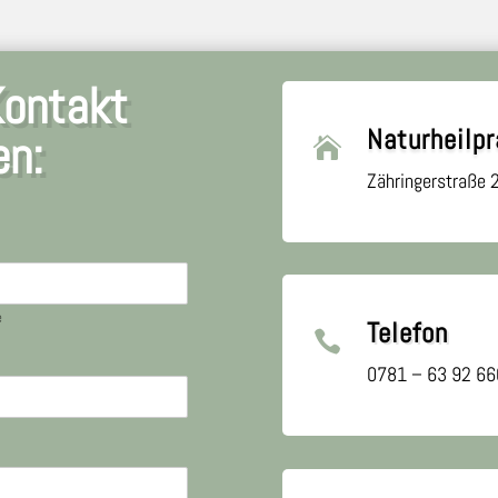
Kontakt
Naturheilpr
en:

Zähringerstraße 
e
Telefon

0781 – 63 92 66