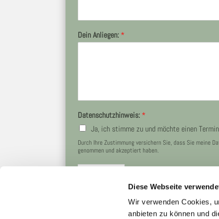
Dein Anliegen:
*
Datenschutzhinweis:
*
Ja, ich stimme zu und möchte einen Termin
Durch Ihre Zustimmung versichern Sie, dass Sie meine D
genommen und akzeptiert haben.
Absenden
Diese Webseite verwende
Wir verwenden Cookies, um
anbieten zu können und di