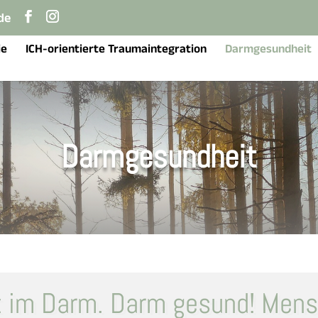
de
ie
ICH-orientierte Traumaintegration
Darmgesundheit
Darmgesundheit
t im Darm. Darm gesund! Mens