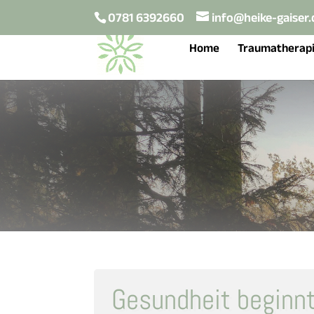
0781 6392660
info@heike-gaiser.
Home
Traumatherap
Gesundheit beginn