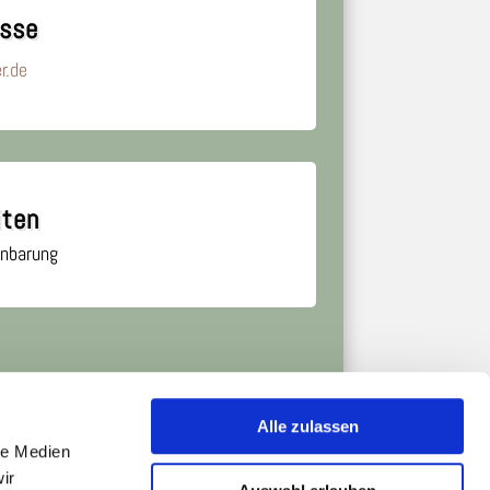
esse
r.de
iten
inbarung
Alle zulassen
le Medien
ir