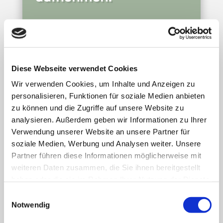
Vorname / Nachname:
*
Vorname
Nachname
Diese Webseite verwendet Cookies
Wir verwenden Cookies, um Inhalte und Anzeigen zu
E-Mail Adresse:
*
personalisieren, Funktionen für soziale Medien anbieten
zu können und die Zugriffe auf unsere Website zu
analysieren. Außerdem geben wir Informationen zu Ihrer
Telefon Nummer:
*
Verwendung unserer Website an unsere Partner für
soziale Medien, Werbung und Analysen weiter. Unsere
Partner führen diese Informationen möglicherweise mit
weiteren Daten zusammen, die Sie ihnen bereitgestellt
haben oder die sie im Rahmen Ihrer Nutzung der Dienste
Dein Anliegen:
*
gesammelt haben.
Einwilligungsauswahl
Notwendig